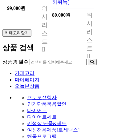
허취득)
위
99,000원
위
80,000원
시
시
리
리
스
카테고리닫기
스
트
상품 검색
트
상품명
필수
카테고리
마이페이지
오늘본상품
프로모션행사
인기단품묶음할인
다이어트
다이어트세트
키성장 단품&세트
여성전용제품[로세닉스]
해독프로그램