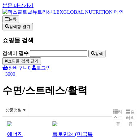
본문 바로가기
분류
검색창 열기
쇼핑몰 검색
검색어
필수
검색
쇼핑몰 검색 닫기
장바구니
0
로그인
+3000
수면/스트레스/활력
상품정렬
리
갤
스트
러리
뷰
뷰
에너진
플로민24 (미국특