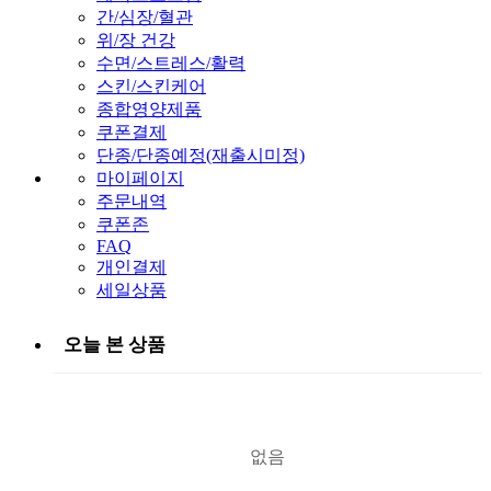
간/심장/혈관
위/장 건강
수면/스트레스/활력
스킨/스킨케어
종합영양제품
쿠폰결제
단종/단종예정(재출시미정)
마이페이지
주문내역
쿠폰존
FAQ
개인결제
세일상품
오늘 본 상품
없음