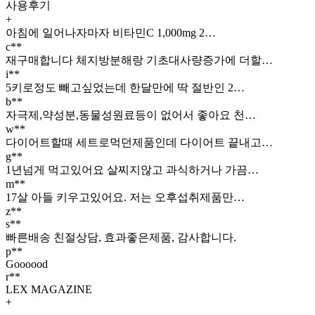
사용후기
+
아침에 일어나자마자 비타민C 1,000mg 2…
c**
재구매합니다 체지방분해랑 기초대사량증가에 더할…
i**
5키로정도 빼고싶었는데 한달만에 딱 절반인 2…
b**
자극제,약성분,동물성원료등이 없어서 좋아요 천…
w**
다이어트할때 세트로먹던제품인데 다이어트 끝내고…
g**
1년넘게 먹고있어요 살찌지않고 과식하거나 가끔…
m**
17살 아들 키우고있어요. 저는 오후섭취제품만…
z**
s**
빠른배송 친절상담, 효과좋은제품, 감사합니다.
p**
Goooood
r**
LEX MAGAZINE
+