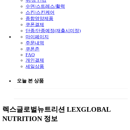
위/장 건강
수면/스트레스/활력
스킨/스킨케어
종합영양제품
쿠폰결제
단종/단종예정(재출시미정)
마이페이지
주문내역
쿠폰존
FAQ
개인결제
세일상품
오늘 본 상품
렉스글로벌뉴트리션 LEXGLOBAL
NUTRITION 정보