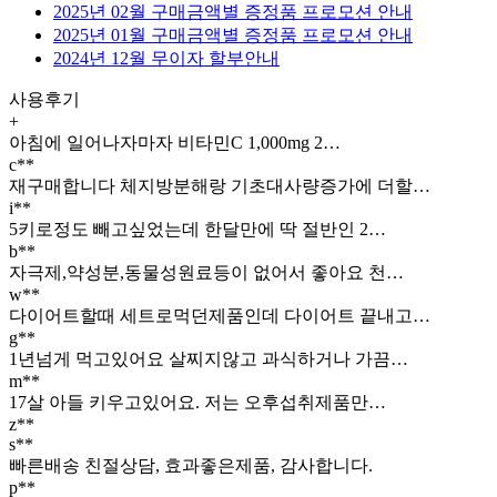
2025년 02월 구매금액별 증정품 프로모션 안내
2025년 01월 구매금액별 증정품 프로모션 안내
2024년 12월 무이자 할부안내
사용후기
+
아침에 일어나자마자 비타민C 1,000mg 2…
c**
재구매합니다 체지방분해랑 기초대사량증가에 더할…
i**
5키로정도 빼고싶었는데 한달만에 딱 절반인 2…
b**
자극제,약성분,동물성원료등이 없어서 좋아요 천…
w**
다이어트할때 세트로먹던제품인데 다이어트 끝내고…
g**
1년넘게 먹고있어요 살찌지않고 과식하거나 가끔…
m**
17살 아들 키우고있어요. 저는 오후섭취제품만…
z**
s**
빠른배송 친절상담, 효과좋은제품, 감사합니다.
p**