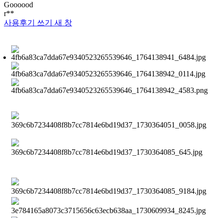
Goooood
r**
사용후기 쓰기
새 창