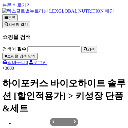
본문 바로가기
분류
검색창 열기
쇼핑몰 검색
검색어
필수
검색
쇼핑몰 검색 닫기
장바구니
0
로그인
+3000
하이포커스 바이오하이트 솔루
션 [할인적용가] > 키성장 단품
&세트