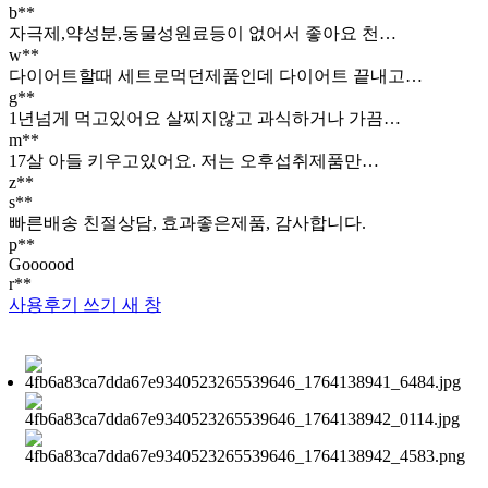
b**
자극제,약성분,동물성원료등이 없어서 좋아요 천…
w**
다이어트할때 세트로먹던제품인데 다이어트 끝내고…
g**
1년넘게 먹고있어요 살찌지않고 과식하거나 가끔…
m**
17살 아들 키우고있어요. 저는 오후섭취제품만…
z**
s**
빠른배송 친절상담, 효과좋은제품, 감사합니다.
p**
Goooood
r**
사용후기 쓰기
새 창