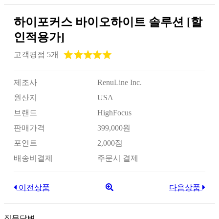
하이포커스 바이오하이트 솔루션 [할
인적용가]
고객평점 5개
제조사
RenuLine Inc.
원산지
USA
브랜드
HighFocus
판매가격
399,000원
포인트
2,000점
배송비결제
주문시 결제
이전상품
다음상품
질문답변