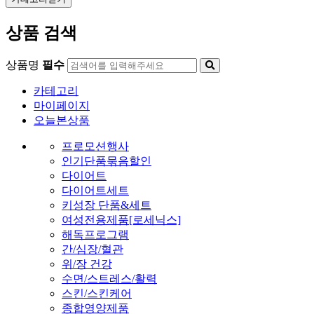
상품 검색
상품명
필수
카테고리
마이페이지
오늘본상품
프로모션행사
인기단품묶음할인
다이어트
다이어트세트
키성장 단품&세트
여성전용제품[로세닉스]
해독프로그램
간/심장/혈관
위/장 건강
수면/스트레스/활력
스킨/스킨케어
종합영양제품