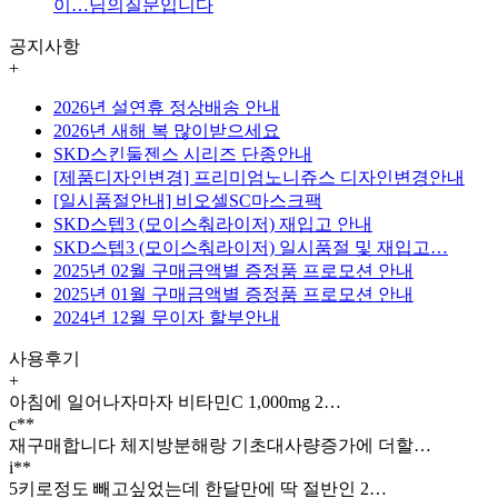
이…
님의질문입니다
공지사항
+
2026년 설연휴 정상배송 안내
2026년 새해 복 많이받으세요
SKD스킨둘젠스 시리즈 단종안내
[제품디자인변경] 프리미엄노니쥬스 디자인변경안내
[일시품절안내] 비오셀SC마스크팩
SKD스텝3 (모이스춰라이저) 재입고 안내
SKD스텝3 (모이스춰라이저) 일시품절 및 재입고…
2025년 02월 구매금액별 증정품 프로모션 안내
2025년 01월 구매금액별 증정품 프로모션 안내
2024년 12월 무이자 할부안내
사용후기
+
아침에 일어나자마자 비타민C 1,000mg 2…
c**
재구매합니다 체지방분해랑 기초대사량증가에 더할…
i**
5키로정도 빼고싶었는데 한달만에 딱 절반인 2…