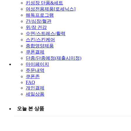
키성장 단품&세트
여성전용제품[로세닉스]
해독프로그램
간/심장/혈관
위/장 건강
수면/스트레스/활력
스킨/스킨케어
종합영양제품
쿠폰결제
단종/단종예정(재출시미정)
마이페이지
주문내역
쿠폰존
FAQ
개인결제
세일상품
오늘 본 상품