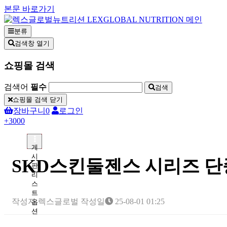
본문 바로가기
분류
검색창 열기
쇼핑몰 검색
검색어
필수
검색
쇼핑몰 검색 닫기
장바구니
0
로그인
+3000
게
시
SKD스킨둘젠스 시리즈 
판
리
스
트
작성자
렉스글로벌
작성일
25-08-01 01:25
옵
션