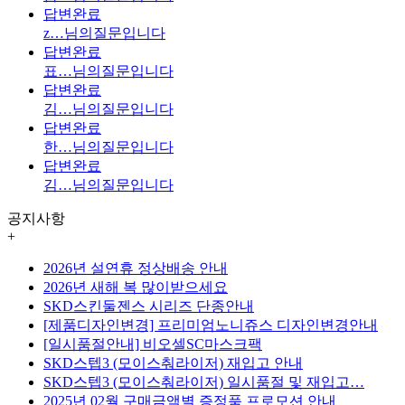
답변완료
z…
님의질문입니다
답변완료
표…
님의질문입니다
답변완료
김…
님의질문입니다
답변완료
한…
님의질문입니다
답변완료
김…
님의질문입니다
공지사항
+
2026년 설연휴 정상배송 안내
2026년 새해 복 많이받으세요
SKD스킨둘젠스 시리즈 단종안내
[제품디자인변경] 프리미엄노니쥬스 디자인변경안내
[일시품절안내] 비오셀SC마스크팩
SKD스텝3 (모이스춰라이저) 재입고 안내
SKD스텝3 (모이스춰라이저) 일시품절 및 재입고…
2025년 02월 구매금액별 증정품 프로모션 안내