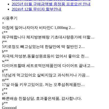
2025년 01월 구매금액별 증정품 프로모션 안내
2024년 12월 무이자 할부안내
사용후기
+
아침에 일어나자마자 비타민C 1,000mg 2…
c**
재구매합니다 체지방분해랑 기초대사량증가에 더할…
i**
5키로정도 빼고싶었는데 한달만에 딱 절반인 2…
b**
자극제,약성분,동물성원료등이 없어서 좋아요 천…
w**
다이어트할때 세트로먹던제품인데 다이어트 끝내고…
g**
1년넘게 먹고있어요 살찌지않고 과식하거나 가끔…
m**
17살 아들 키우고있어요. 저는 오후섭취제품만…
z**
s**
빠른배송 친절상담, 효과좋은제품, 감사합니다.
p**
Goooood