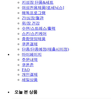
키성장 단품&세트
여성전용제품[로세닉스]
해독프로그램
간/심장/혈관
위/장 건강
수면/스트레스/활력
스킨/스킨케어
종합영양제품
쿠폰결제
단종/단종예정(재출시미정)
마이페이지
주문내역
쿠폰존
FAQ
개인결제
세일상품
오늘 본 상품