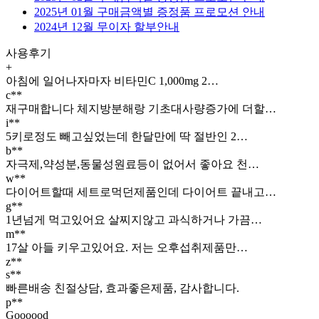
2025년 01월 구매금액별 증정품 프로모션 안내
2024년 12월 무이자 할부안내
사용후기
+
아침에 일어나자마자 비타민C 1,000mg 2…
c**
재구매합니다 체지방분해랑 기초대사량증가에 더할…
i**
5키로정도 빼고싶었는데 한달만에 딱 절반인 2…
b**
자극제,약성분,동물성원료등이 없어서 좋아요 천…
w**
다이어트할때 세트로먹던제품인데 다이어트 끝내고…
g**
1년넘게 먹고있어요 살찌지않고 과식하거나 가끔…
m**
17살 아들 키우고있어요. 저는 오후섭취제품만…
z**
s**
빠른배송 친절상담, 효과좋은제품, 감사합니다.
p**
Goooood