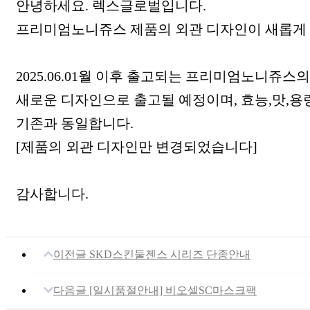
본문
안녕하세요. 렉스글로벌입니다.
프리미엄노니쥬스 제품의 외관 디자인이 새롭게
2025.06.01월 이후 출고되는 프리미엄노니쥬스
새로운 디자인으로 출고될 예정이며, 효능,맛,
기존과 동일합니다.
[제품의 외관 디자인만 변경되었습니다]
감사합니다.
이전글
SKD스킨둘젠스 시리즈 단종안내
다음글
[일시품절안내] 비오셀SC마스크팩