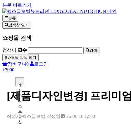
본문 바로가기
분류
검색창 열기
쇼핑몰 검색
검색어
필수
검색
쇼핑몰 검색 닫기
장바구니
0
로그인
+3000
게
시
[제품디자인변경] 프리미
판
리
스
트
작성자
렉스글로벌
작성일
25-06-10 12:00
옵
션