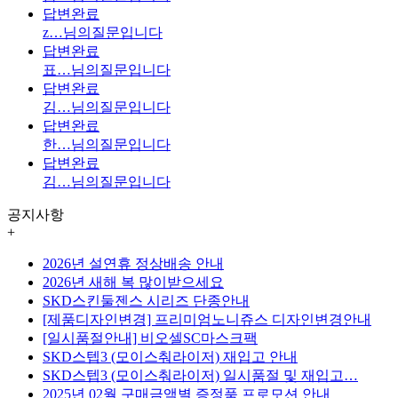
답변완료
z…
님의질문입니다
답변완료
표…
님의질문입니다
답변완료
김…
님의질문입니다
답변완료
한…
님의질문입니다
답변완료
김…
님의질문입니다
공지사항
+
2026년 설연휴 정상배송 안내
2026년 새해 복 많이받으세요
SKD스킨둘젠스 시리즈 단종안내
[제품디자인변경] 프리미엄노니쥬스 디자인변경안내
[일시품절안내] 비오셀SC마스크팩
SKD스텝3 (모이스춰라이저) 재입고 안내
SKD스텝3 (모이스춰라이저) 일시품절 및 재입고…
2025년 02월 구매금액별 증정품 프로모션 안내