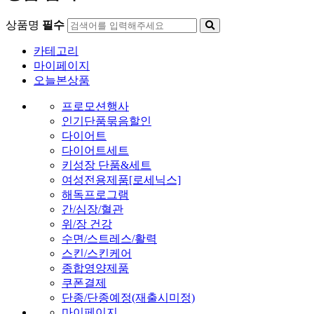
상품명
필수
카테고리
마이페이지
오늘본상품
프로모션행사
인기단품묶음할인
다이어트
다이어트세트
키성장 단품&세트
여성전용제품[로세닉스]
해독프로그램
간/심장/혈관
위/장 건강
수면/스트레스/활력
스킨/스킨케어
종합영양제품
쿠폰결제
단종/단종예정(재출시미정)
마이페이지