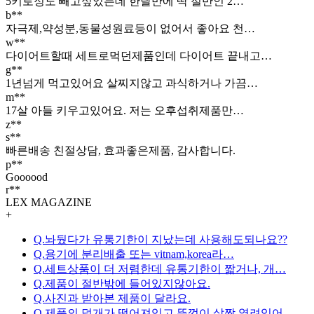
5키로정도 빼고싶었는데 한달만에 딱 절반인 2…
b**
자극제,약성분,동물성원료등이 없어서 좋아요 천…
w**
다이어트할때 세트로먹던제품인데 다이어트 끝내고…
g**
1년넘게 먹고있어요 살찌지않고 과식하거나 가끔…
m**
17살 아들 키우고있어요. 저는 오후섭취제품만…
z**
s**
빠른배송 친절상담, 효과좋은제품, 감사합니다.
p**
Goooood
r**
LEX MAGAZINE
+
Q.놔뒀다가 유통기한이 지났는데 사용해도되나요??
Q.용기에 분리배출 또는 vitnam,korea라…
Q.세트상품이 더 저렴한데 유통기한이 짧거나, 개…
Q.제품이 절반밖에 들어있지않아요.
Q.사진과 받아본 제품이 달라요.
Q.제품의 덮개가 떨어져있고 뚜껑이 살짝 열려있어…