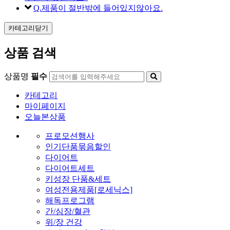
Q.제품이 절반밖에 들어있지않아요.
카테고리닫기
상품 검색
상품명
필수
카테고리
마이페이지
오늘본상품
프로모션행사
인기단품묶음할인
다이어트
다이어트세트
키성장 단품&세트
여성전용제품[로세닉스]
해독프로그램
간/심장/혈관
위/장 건강