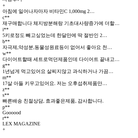
+
아침에 일어나자마자 비타민C 1,000mg 2…
c**
재구매합니다 체지방분해랑 기초대사량증가에 더할…
i**
5키로정도 빼고싶었는데 한달만에 딱 절반인 2…
b**
자극제,약성분,동물성원료등이 없어서 좋아요 천…
w**
다이어트할때 세트로먹던제품인데 다이어트 끝내고…
g**
1년넘게 먹고있어요 살찌지않고 과식하거나 가끔…
m**
17살 아들 키우고있어요. 저는 오후섭취제품만…
z**
s**
빠른배송 친절상담, 효과좋은제품, 감사합니다.
p**
Goooood
r**
LEX MAGAZINE
+