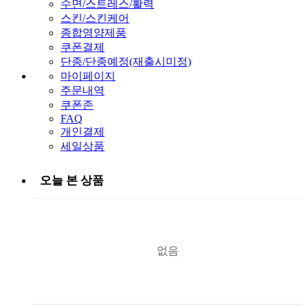
수면/스트레스/활력
스킨/스킨케어
종합영양제품
쿠폰결제
단종/단종예정(재출시미정)
마이페이지
주문내역
쿠폰존
FAQ
개인결제
세일상품
오늘 본 상품
없음