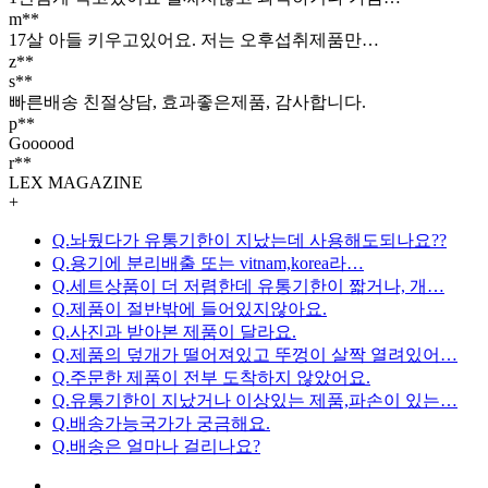
m**
17살 아들 키우고있어요. 저는 오후섭취제품만…
z**
s**
빠른배송 친절상담, 효과좋은제품, 감사합니다.
p**
Goooood
r**
LEX MAGAZINE
+
Q.놔뒀다가 유통기한이 지났는데 사용해도되나요??
Q.용기에 분리배출 또는 vitnam,korea라…
Q.세트상품이 더 저렴한데 유통기한이 짧거나, 개…
Q.제품이 절반밖에 들어있지않아요.
Q.사진과 받아본 제품이 달라요.
Q.제품의 덮개가 떨어져있고 뚜껑이 살짝 열려있어…
Q.주문한 제품이 전부 도착하지 않았어요.
Q.유통기한이 지났거나 이상있는 제품,파손이 있는…
Q.배송가능국가가 궁금해요.
Q.배송은 얼마나 걸리나요?