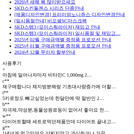
2026년 새해 복 많이받으세요
SKD스킨둘젠스 시리즈 단종안내
[제품디자인변경] 프리미엄노니쥬스 디자인변경안내
[일시품절안내] 비오셀SC마스크팩
SKD스텝3 (모이스춰라이저) 재입고 안내
SKD스텝3 (모이스춰라이저) 일시품절 및 재입고…
2025년 02월 구매금액별 증정품 프로모션 안내
2025년 01월 구매금액별 증정품 프로모션 안내
2024년 12월 무이자 할부안내
사용후기
+
아침에 일어나자마자 비타민C 1,000mg 2…
c**
재구매합니다 체지방분해랑 기초대사량증가에 더할…
i**
5키로정도 빼고싶었는데 한달만에 딱 절반인 2…
b**
자극제,약성분,동물성원료등이 없어서 좋아요 천…
w**
다이어트할때 세트로먹던제품인데 다이어트 끝내고…
g**
1년넘게 먹고있어요 살찌지않고 과식하거나 가끔…