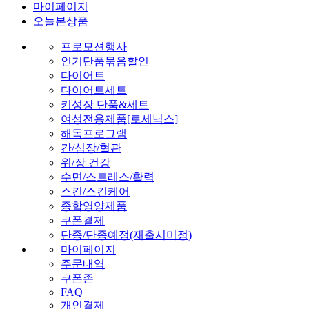
마이페이지
오늘본상품
프로모션행사
인기단품묶음할인
다이어트
다이어트세트
키성장 단품&세트
여성전용제품[로세닉스]
해독프로그램
간/심장/혈관
위/장 건강
수면/스트레스/활력
스킨/스킨케어
종합영양제품
쿠폰결제
단종/단종예정(재출시미정)
마이페이지
주문내역
쿠폰존
FAQ
개인결제